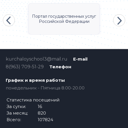
Портал государственных услуг
Российской Федерации
kurchaloyschool3@mail.ru
E-mail
8(963) 709-51-29
Телефон
График и время работы
понедельник - Пятница 8.00-20.00
Статистика посещений
За сутки:
16
За месяц:
820
Всего:
107824